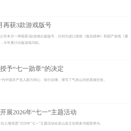
月再获3款游戏版号
公司本月一举斩获3款游戏出版版号，分别为进口游戏《孤岛猎神》和国产游戏《屠
，今年累计出版游戏20款。
授予“七一勋章”的决定
又一代中国共产党人勠力同心、前仆后继，谱写了气吞山河的英雄壮歌。
展2026年“七一”主题活动
山·红心颂党恩”2026年“七一”主题活动在巫山县文化馆多功能室举办。