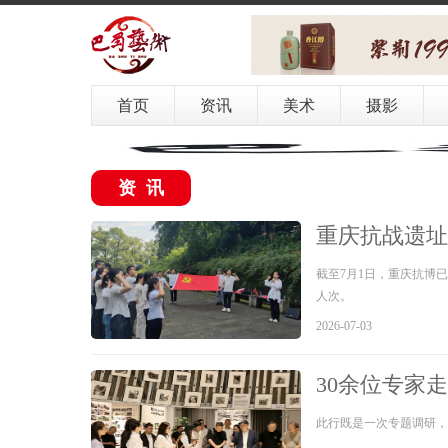
首页
资讯
美术
摄影
资讯
重庆抗战遗址
截至7月1日，重庆抗博
人次。
2026-07-03
30余位专家
此行既是一次专题调研，