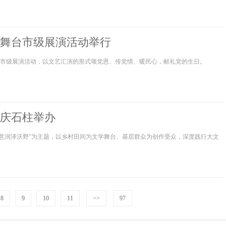
舞台市级展演活动举行
舞台市级展演活动，以文艺汇演的形式颂党恩、传党情、暖民心，献礼党的生日。
庆石柱举办
诗意润泽沃野”为主题，以乡村田间为文学舞台、基层群众为创作受众，深度践行大文
8
9
10
11
>>
97