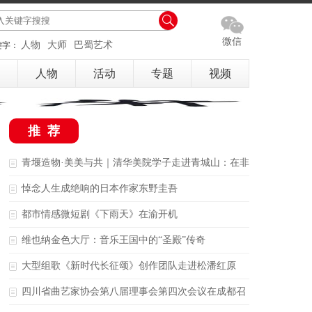
微信
人物
大师
巴蜀艺术
键字：
人物
活动
专题
视频
推荐
青堰造物·美美与共｜清华美院学子走进青城山：在非
遗里，看见中国的“年轻面孔”
悼念人生成绝响的日本作家东野圭吾
都市情感微短剧《下雨天》在渝开机
维也纳金色大厅：音乐王国中的“圣殿”传奇
大型组歌《新时代长征颂》创作团队走进松潘红原
四川省曲艺家协会第八届理事会第四次会议在成都召