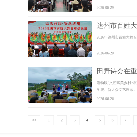
2026-06-29
达州市百姓大
2026年达州市百姓大
2026-06-29
田野诗会在重
活动以“文艺赋美乡村·
学观、新大众文艺理念。
2026-06-26
<<
1
2
3
4
5
6
7