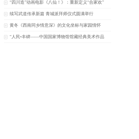
开
“四川造”动画电影《八仙！》：重新定义“合家欢”
续写武道传承新篇 青城派拜师仪式圆满举行
黄冬《西南同乡情意深》的文化坐标与家园情怀
“人民•丰碑——中国国家博物馆馆藏经典美术作品
展”于国博展出