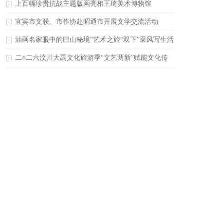
上百幅珍贵抗战主题版画亮相王琦美术博物馆
宜宾市文联、市作协赴昭通市开展文学交流活动
油画名家眼中的巴山秘境”艺术之旅“双下”采风写生活
动启动
二○二六汶川大禹文化旅游季“文艺两新”赋能文化传
承发展