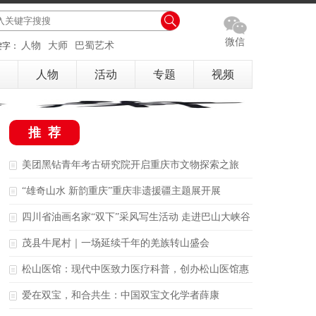
微信
人物
大师
巴蜀艺术
键字：
人物
活动
专题
视频
推荐
美团黑钻青年考古研究院开启重庆市文物探索之旅
“雄奇山水 新韵重庆”重庆非遗援疆主题展开展
四川省油画名家“双下”采风写生活动 走进巴山大峡谷
龙泉土家族乡黄连村
茂县牛尾村｜一场延续千年的羌族转山盛会
松山医馆：现代中医致力医疗科普，创办松山医馆惠
民就医
爱在双宝，和合共生：中国双宝文化学者薛康