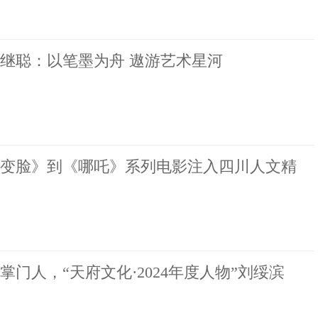
继聪：以笔墨为舟 遨游艺术星河
变脸》到《哪吒》系列电影注入四川人文精
跨界持续“热舞”
代掌门人，“天府文化·2024年度人物”刘绥滨