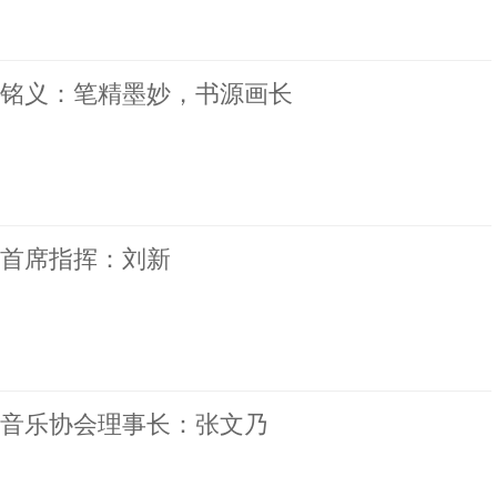
铭义：笔精墨妙，书源画长
首席指挥：刘新
际音乐协会理事长：张文乃