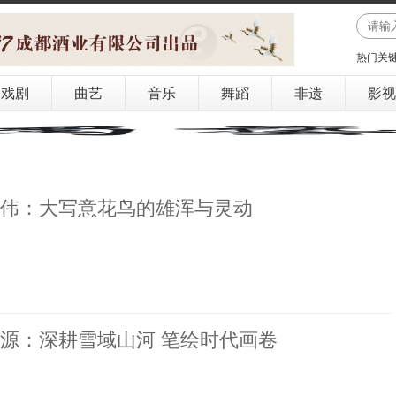
热门关
戏剧
曲艺
音乐
舞蹈
非遗
影视
伟：大写意花鸟的雄浑与灵动
源：深耕雪域山河 笔绘时代画卷