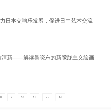
力日本交响乐发展，促进日中艺术交流
雅清新——解读吴晓东的新朦胧主义绘画
8
9
10
11
>>
14