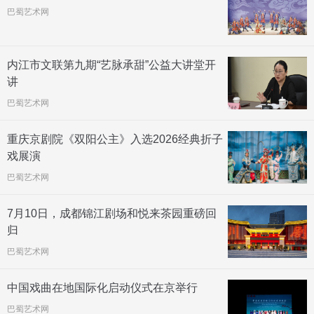
巴蜀艺术网
内江市文联第九期“艺脉承甜”公益大讲堂开
讲
巴蜀艺术网
重庆京剧院《双阳公主》入选2026经典折子
戏展演
巴蜀艺术网
7月10日，成都锦江剧场和悦来茶园重磅回
归
巴蜀艺术网
中国戏曲在地国际化启动仪式在京举行
巴蜀艺术网