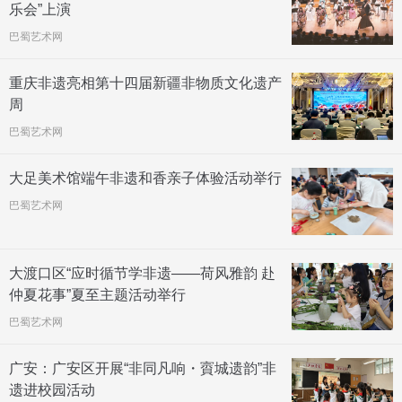
乐会”上演
巴蜀艺术网
重庆非遗亮相第十四届新疆非物质文化遗产
周
巴蜀艺术网
大足美术馆端午非遗和香亲子体验活动举行
巴蜀艺术网
大渡口区“应时循节学非遗——荷风雅韵 赴
仲夏花事”夏至主题活动举行
巴蜀艺术网
广安：广安区开展“非同凡响・賨城遗韵”非
遗进校园活动