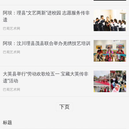
阿坝：理县“文艺两新”进校园 志愿服务传非
遗
巴蜀艺术网
阿坝：汶川理县茂县联合举办羌绣技艺培训
巴蜀艺术网
大英县举行“劳动欢歌绘五一 宝藏大英传非
遗”活动
巴蜀艺术网
下页
标题