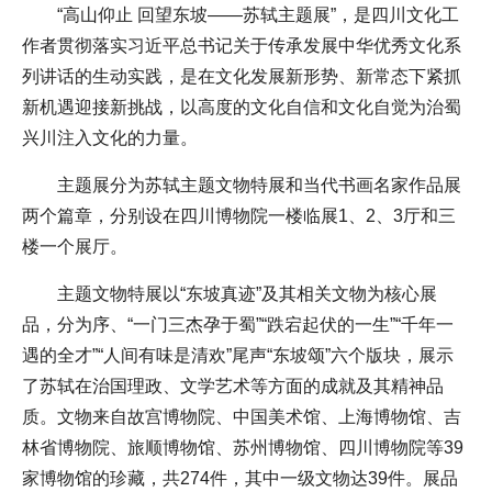
“高山仰止 回望东坡——苏轼主题展”，是四川文化工
作者贯彻落实习近平总书记关于传承发展中华优秀文化系
列讲话的生动实践，是在文化发展新形势、新常态下紧抓
新机遇迎接新挑战，以高度的文化自信和文化自觉为治蜀
兴川注入文化的力量。
主题展分为苏轼主题文物特展和当代书画名家作品展
两个篇章，分别设在四川博物院一楼临展1、2、3厅和三
楼一个展厅。
主题文物特展以“东坡真迹”及其相关文物为核心展
品，分为序、“一门三杰孕于蜀”“跌宕起伏的一生”“千年一
遇的全才”“人间有味是清欢”尾声“东坡颂”六个版块，展示
了苏轼在治国理政、文学艺术等方面的成就及其精神品
质。文物来自故宫博物院、中国美术馆、上海博物馆、吉
林省博物院、旅顺博物馆、苏州博物馆、四川博物院等39
家博物馆的珍藏，共274件，其中一级文物达39件。展品