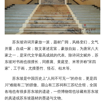
苏东坡诗词开豪放一派，题材广阔，风格变幻，文气
并重，自成一家；散文著述宏富，豪放自如，为唐宋八大
家之一，是宋代文学最高成就的代表。除诗词文赋外，苏
东坡对书画也很擅长，同蔡襄、黄庭坚、米芾并称“宋四
家”，工于画，尤擅墨竹、怪石、枯木等。
苏东坡是中国历史上“人间不可无一”的存在，更是四
川“难能有二”的骄傲。眉山有三苏祠和三苏纪念馆，全国
各地也有很多苏东坡的遗迹，一些博物馆也珍藏有苏东坡
的真迹或苏东坡题材的墨迹与文物。