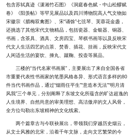
包含苏轼真迹《潇湘竹石图》《洞庭春色赋・中山松醪赋
卷》《阳羡帖》等罕见展品以及四川博物院高人气文物如
宋徽宗《腊梅双禽图》、宋“诵馀”七弦琴、芙蓉花金盏，
还挑选了其他宋代文物精品，包括瓷器、金银器、铜器、
书画，含茶具、酒具、文房四宝、琴棋书画等以及反映宋
代文人生活四艺的点茶、焚香、插花、挂画，反映宋代文
人闲适生活的宴饮、捶丸、蹴鞠、投壶等展品。
三楼的“当代名家书画展”，主要展出了来自全国各省
市重要代表性书画家的笔墨风格各异、形式语言多样的80
件当代书画作品，通过“烟雨任平生”“意造本无法”“明月清
风我”三个单元，分别阐释了东坡文化所蕴含的旷达超逸的
人生境界、自然尚意的审美理想、高洁傲岸的文人风骨，
全方位勾勒出东坡精神的文化线索。
两个篇章古与今联袂展出，带领我们穿越历史烟云，
从文士风雅的北宋，沿着千年文脉，走向文艺繁荣的今