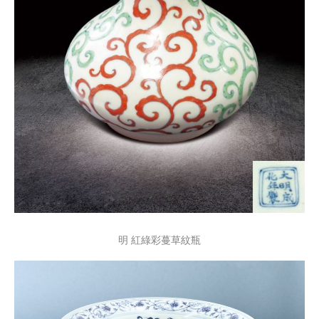
明 紅綠彩蔓草紋瓶