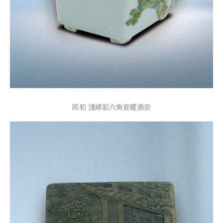
民初 淺絳彩六角瓷暖酒壺