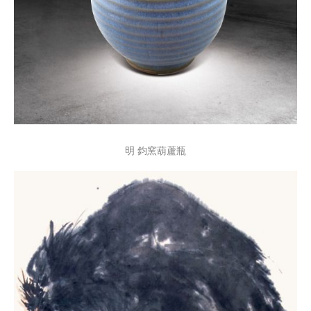
明 鈞窯葫蘆瓶