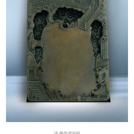
清 蘭亭澄泥硯