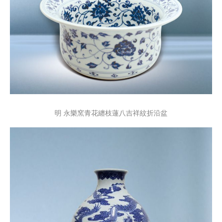
明 永樂窯青花纏枝蓮八吉祥紋折沿盆