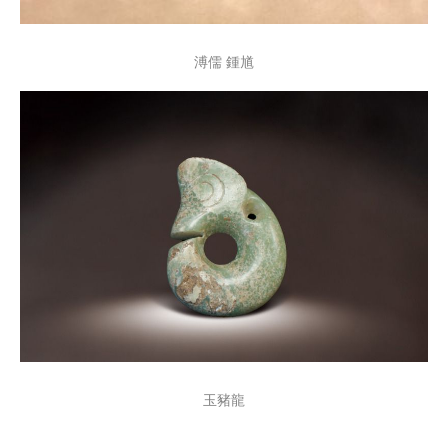
溥儒 鍾馗
玉豬龍