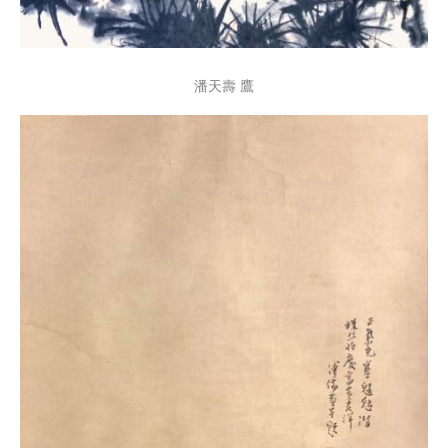
潘天壽 鷹