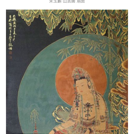
宋玉麟 山居圖 扇面