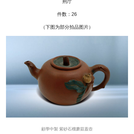
荆厅
件数：26
（下图为部分拍品图片）
顧學中製 紫砂石榴蘑菇蓋壺