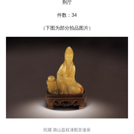
荆厅
件数：34
（下图为部分拍品图片）
民國 壽山荔枝凍觀音連座