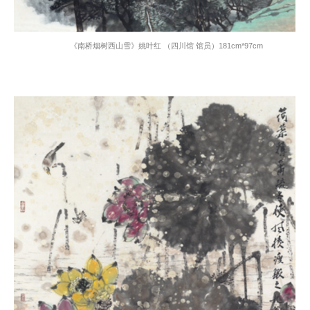
《南桥烟树西山雪》姚叶红 （四川馆 馆员）
181cm*97cm