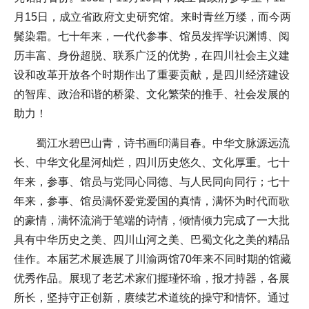
月15日，成立省政府文史研究馆。来时青丝万缕，而今两
鬓染霜。七十年来，一代代参事、馆员发挥学识渊博、阅
历丰富、身份超脱、联系广泛的优势，在四川社会主义建
设和改革开放各个时期作出了重要贡献，是四川经济建设
的智库、政治和谐的桥梁、文化繁荣的推手、社会发展的
助力！
蜀江水碧巴山青，诗书画印满目春。中华文脉源远流
长、中华文化星河灿烂，四川历史悠久、文化厚重。七十
年来，参事、馆员与党同心同德、与人民同向同行；七十
年来，参事、馆员满怀爱党爱国的真情，满怀为时代而歌
的豪情，满怀流淌于笔端的诗情，倾情倾力完成了一大批
具有中华历史之美、四川山河之美、巴蜀文化之美的精品
佳作。本届艺术展选展了川渝两馆70年来不同时期的馆藏
优秀作品。展现了老艺术家们握瑾怀瑜，报才持器，各展
所长，坚持守正创新，赓续艺术道统的操守和情怀。通过