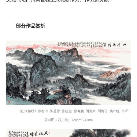
部分作品赏析
《山河锦绣》徐有中 陈曼蓉 张建生 徐寿鹏 胡真来 周雅玲 姚叶红 李晖
梁时民
（四川馆）124cm*241cm