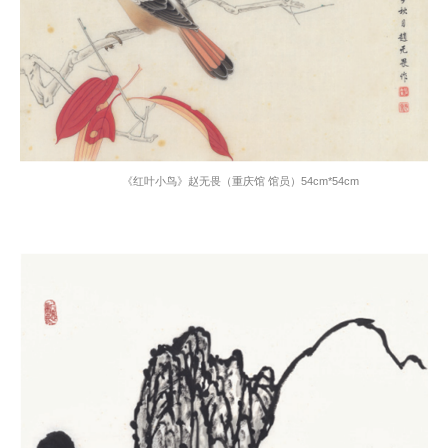
《红叶小鸟》赵无畏（重庆馆 馆员）
54cm*54cm