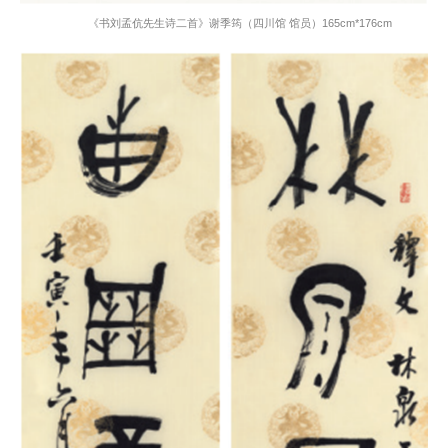
《书刘孟伉先生诗二首》谢季筠（四川馆 馆员）
165cm*176cm