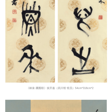
《林泉·圃囿联》侯开嘉（四川馆 馆员）
54cm*318cm*2