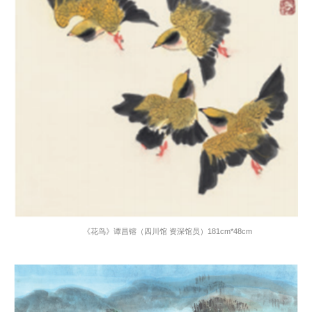
《花鸟》谭昌镕（四川馆 资深馆员）
181cm*48cm