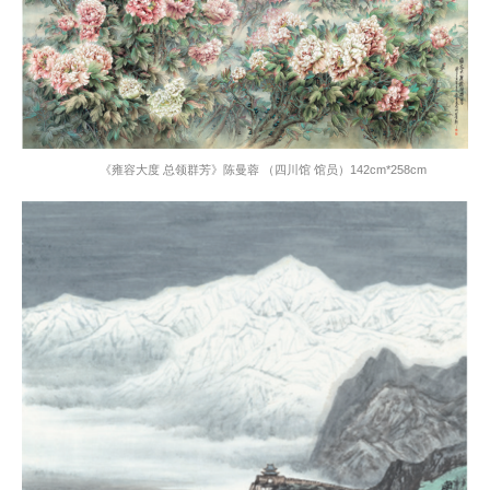
《雍容大度 总领群芳》陈曼蓉 （四川馆 馆员）
142cm*258cm