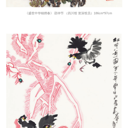
《盛世中华锦绣春》 邵仲节 （四川馆 资深馆员）
186cm*97cm