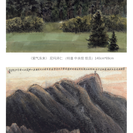
《紫气东来》 尼玛泽仁 （特邀 中央馆 馆员）
140cm*69cm