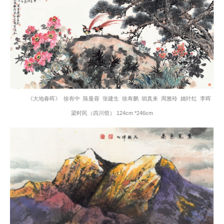
《大地春晖》 徐有中 陈曼蓉 张建生 徐寿鹏 胡真来 周雅玲 姚叶红 李晖
梁时民
（四川馆） 124cm *246cm