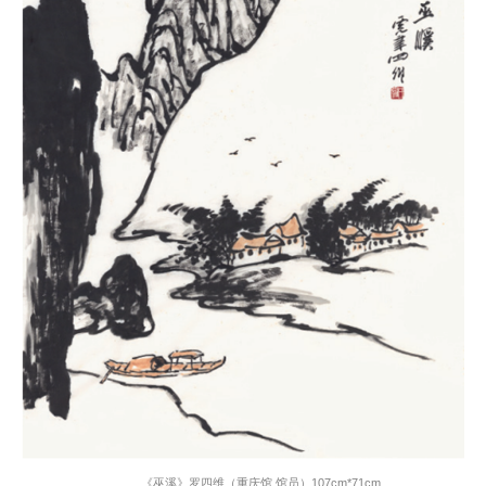
《巫溪》罗四维（重庆馆 馆员）
107cm*71cm