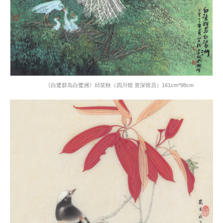
《白鹭群岛白鹭洲》邱笑秋（四川馆 资深馆员）
161cm*98cm