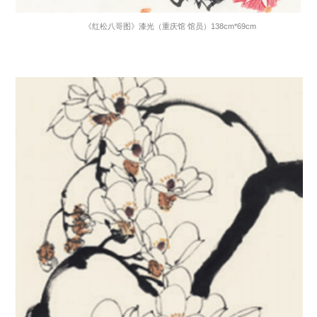
《红松八哥图》漆光（重庆馆 馆员）
138cm*69cm