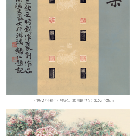
《印屏.论语精句》潘锡仁（四川馆 馆员）
318cm*85cm