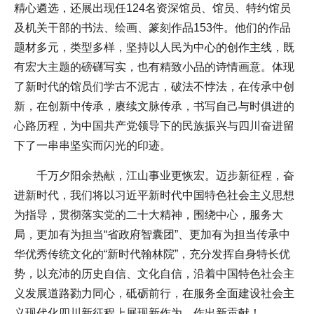
精心遴选，还展出现任124名资深馆员、馆员、特约馆员
及机关干部的书法、绘画、篆刻作品153件。他们的作品
题材多元，类型多样，坚持以人民为中心的创作主线，既
有宏大主题的磅礴写实，也有精致小品的诗情画意。体现
了新时代的馆员们学古不泥古，破法不悖法，在传承中创
新，在创新中传承，赓续文脉传承，书写自己与时俱进的
心路历程，为中国共产党领导下的民族振兴与四川奋进留
下了一串串坚实而闪光的印迹。
千万夕阳余热献，江山事业更恢宏。迈步新征程，奋
进新时代，我们将以习近平新时代中国特色社会主义思想
为指导，贯彻落实党的二十大精神，围绕中心，服务大
局，更加有为担当“省政府智囊团”、更加有为担当传承中
华优秀传统文化的“新时代翰林院”，充分发挥自身特长优
势，以充沛的历史自信、文化自信，沿着中国特色社会主
义发展道路勠力同心，砥砺前行，在服务全面建设社会主
义现代化四川新征程上展现新作为、作出新贡献！