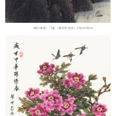
《峡江暮霭》 刁蓬 （重庆馆 馆员）
178cm*95cm