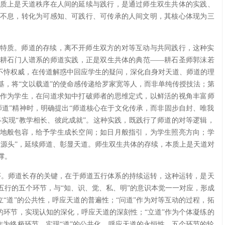
质上是天道秩序在人间的延续与践行，是通过师生双生共体的实践、
不息，转化为可感知、可践行、可传承的人间文明，其核心体现为三
特质。师道的存续，离不开师生双方的对等互动与共同践行，这种实
耕石门人谱系的师道实践，正是双生共体的典范——耕石圣师郭沫若
却不恃权威，在传道解惑中回应学生的疑问，深化自身对天道、师道的理
基，将“文以载道”的使命感传递给罗家宽等人，而非单纯传授技法；第
作为学生，在问道求知中打破师者的思维定式，以鲜活的视角丰富师
师道”精神时，明确提出“师道核心在于文化传承，而非固步自封、唯我
终实现“教学相长、彼此成就”。这种实践，既践行了师道的对等逻辑，
地般包容，给予学生成长空间；如日月般指引，为学生照亮方向；学
水源头”，延续师道、彰显天道。师生双生共体的存续，本质上是天道对
撑。
。师道长存的关键，在于师道五行体系的持续运转，这种运转，是天
五行的五个环节，与“知、识、觉、私、明”的意识本觉一一对应，形成
立“道”的公共性，呼应天道的普遍性；“问道”作为对等互动的过程，拓
的环节，实现认知的深化，呼应天道的深刻性；“立道”作为个体凝练的
”作为终极环节，实现“道”的公共化，呼应天道的永恒性。五个环节的轮