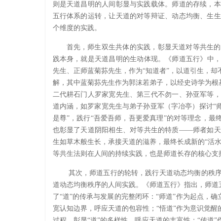
则是天道昌明的人间彰显与实践载体。师道的存续，本
五行体系的运转，让天道的对等辩证、动态均衡、生生
个维度的实践。
首先，师生双生共体的实践，彰显天道对等共生的
践本身，就是天道昌明的生动体现。《师道五行》中，
先生、正师蓝菊荪先生，作为“知道者”，以道引生，
解，其中蓝菊荪先生作为郭沫若弟子，以经史诗学为根
二代耕石门人罗家宽先生、第三代不勿一、孙亚军等，
道内涵，如罗家宽先生与弟子孙亚军（字冶亭）探讨“
是尊”，践行“吾爱吾师，吾更爱真理”的对等理念，最
也彰显了天道阴阳相生、对等共生的特质——师者如天
生如草木般生长，承接天道的滋养，最终长成新的“活
等共生法则在人间的持续实践，也是师道长存的核心支
其次，师道五行的轮转，践行天道动态均衡的秩序
道动态均衡秩序的人间实践。《师道五行》指出，师道
了“道”的传承与发展的完整闭环：“师道”作为起点，确
宽认知边界，呼应天道的包容性；“悟道”作为意识觉醒
过程，彰显“道”的多样性，呼应天道的丰富性；“传道