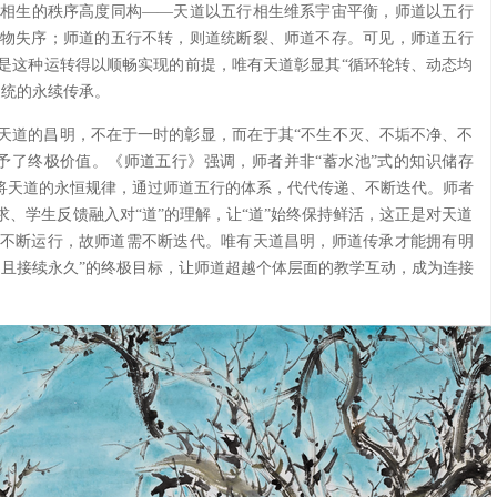
相生的秩序高度同构——天道以五行相生维系宇宙平衡，师道以五行
物失序；师道的五行不转，则道统断裂、师道不存。可见，师道五行
是这种运转得以顺畅实现的前提，唯有天道彰显其“循环轮转、动态均
道统的永续传承。
天道的昌明，不在于一时的彰显，而在于其“不生不灭、不垢不净、不
予了终极价值。《师道五行》强调，师者并非“蓄水池”式的知识储存
于将天道的永恒规律，通过师道五行的体系，代代传递、不断迭代。师者
、学生反馈融入对“道”的理解，让“道”始终保持鲜活，这正是对天道
不断运行，故师道需不断迭代。唯有天道昌明，师道传承才能拥有明
，且接续永久”的终极目标，让师道超越个体层面的教学互动，成为连接