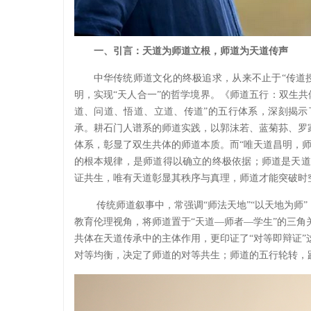
一、引言：天道为师道立根，师道为天道传声
中华传统师道文化的终极追求，从来不止于“传道
明，实现“天人合一”的哲学境界。《师道五行：双生
道、问道、悟道、立道、传道”的五行体系，深刻揭示
承。耕石门人谱系的师道实践，以郭沫若、蓝菊荪、罗
体系，彰显了双生共体的师道本质。而“唯天道昌明，
的根本规律，是师道得以确立的终极依据；师道是天道
证共生，唯有天道彰显其秩序与真理，师道才能突破时
传统师道叙事中，常强调“师法天地”“以天地为师
教育伦理视角，将师道置于“天道—师者—学生”的三
共体在天道传承中的主体作用，更印证了“对等即辩证
对等均衡，决定了师道的对等共生；师道的五行轮转，