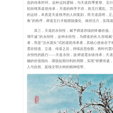
息的传承闭环。这种运转逻辑，与天道四季更替、五行
轮转维系道统传承；天道的秩序不存，则五行紊乱、万
的运转，本质是天道秩序的人间复刻，而天道昌明，正
衡”的秩序，师道五行才能摆脱僵化、保持活力，实现
其三，天道的永恒性，赋予师道存续的终极价值。
增不减”的永恒性，这种永恒性，为师道的长久存续赋
者，而是“活水源头”式的道统传承者，其核心使命在
需在悟道、立道、传道之后，持续反思创新，将时代需求
永恒性的践行——天道永恒，故师道需永续传承；天道
确的价值指向，摆脱短期功利的局限，实现“研磨传递
人与自然、延续文明火种的精神纽带。