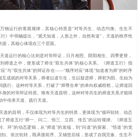
万物运行的客观规律，其核心特质是“对等共生、动态均衡、生生不
五行》中明确提出，“观天知道，人形之外，自然有道”，天道的秩序性
依据，其核心体现在三个层面。
天道运行的核心法则是对等辩证，日月相照、阴阳相生、四季更替，
到师道之中，便形成了师生“双生共体”的核心关系。《师道五行》指
”与“双生共体”的辩证存在——“顺序对应”体现“知道者为师”的时序
、相互成就的对等关系，师者以道引生，生以疑进师，师初为阳、生始为
间践行。这种对等关系，打破了“师尊生卑”的单向权威桎梏，让师道回
道本身的对等辩证特质。唯有天道昌明，这种对等共生的师道关系才能得
动中传承天道、践行天道。
天道的昌明，不仅体现为对等共生的特质，更体现为“循环轮转、动态
成了师道五行“师一、问二、悟三、立四、传五”的运转规律。《师道五
、环”的动态逻辑，从“师道”的发端，到“问道”的探索、“悟道”的觉
环相扣、依次轮转，既承接前序、又铺垫后续，形成了自我完备、生生不