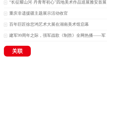
江阳艺术宫上演
“长征耀山河·丹青寄初心”四地美术作品巡展雅安首展
启幕
重庆非遗援疆主题展示活动收官
百年巨匠徐悲鸿艺术大展在湖南美术馆启幕
建军99周年之际，强军战歌《制胜》全网热播——军
歌不能只写勇敢，还要写出智慧和胜战能力
关联