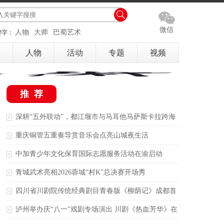
微信
人物
大师
巴蜀艺术
键字：
人物
活动
专题
视频
推荐
深耕“五外联动”，都江堰市与马耳他马萨斯卡拉跨海
结缘
重庆铜管五重奏导赏音乐会点亮山城夜生活
中加青少年文化保育国际志愿服务活动在渝启动
青城武术亮相2026蓉城“村K”总决赛开场秀
四川省川剧院传统经典剧目青春版《柳荫记》成都首
演
泸州举办庆“八一”戏剧专场演出 川剧《热血芳华》在