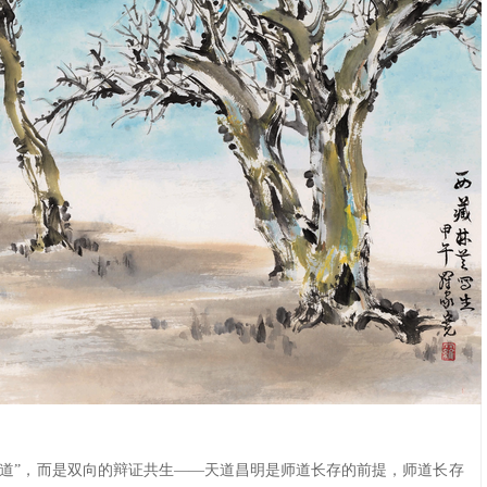
师道”，而是双向的辩证共生——天道昌明是师道长存的前提，师道长存