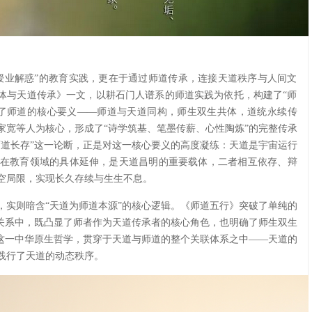
授业解惑”的教育实践，更在于通过师道传承，连接天道秩序与人间文
共体与天道传承》一文，以耕石门人谱系的师道实践为依托，构建了“师
了师道的核心要义——师道与天道同构，师生双生共体，道统永续传
家宽等人为核心，形成了“诗学筑基、笔墨传薪、心性陶炼”的完整传承
师道长存”这一论断，正是对这一核心要义的高度凝练：天道是宇宙运行
在教育领域的具体延伸，是天道昌明的重要载体，二者相互依存、辩
空局限，实现长久存续与生生不息。
”，实则暗含“天道为师道本源”的核心逻辑。《师道五行》突破了单纯的
角关系中，既凸显了师者作为天道传承者的核心角色，也明确了师生双生
”这一中华原生哲学，贯穿于天道与师道的整个关联体系之中——天道的
践行了天道的动态秩序。