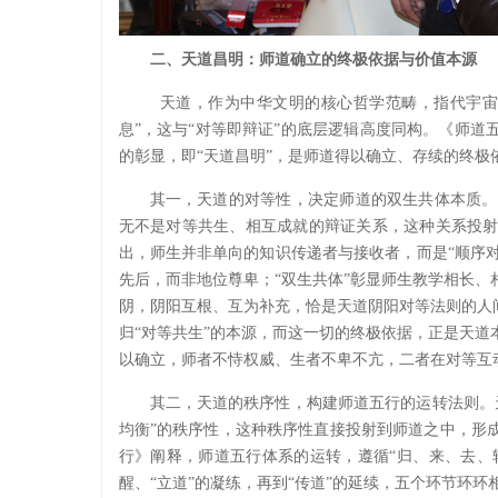
二、天道昌明：师道确立的终极依据与价值本源
天道，作为中华文明的核心哲学范畴，指代宇宙
息”，这与“对等即辩证”的底层逻辑高度同构。《师道
的彰显，即“天道昌明”，是师道得以确立、存续的终极
其一，天道的对等性，决定师道的双生共体本质。
无不是对等共生、相互成就的辩证关系，这种关系投射
出，师生并非单向的知识传递者与接收者，而是“顺序对应
先后，而非地位尊卑；“双生共体”彰显师生教学相长
阴，阴阳互根、互为补充，恰是天道阴阳对等法则的人
归“对等共生”的本源，而这一切的终极依据，正是天
以确立，师者不恃权威、生者不卑不亢，二者在对等互
其二，天道的秩序性，构建师道五行的运转法则。
均衡”的秩序性，这种秩序性直接投射到师道之中，形
行》阐释，师道五行体系的运转，遵循“归、来、去、转
醒、“立道”的凝练，再到“传道”的延续，五个环节环