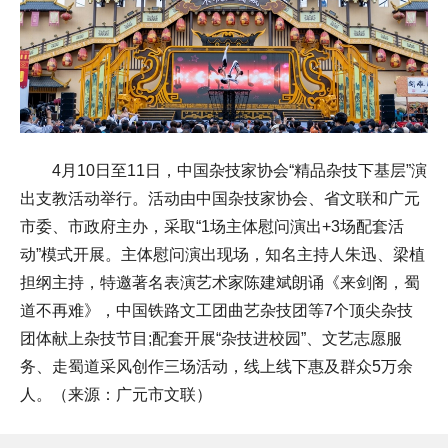
4月10日至11日，中国杂技家协会“精品杂技下基层”演
出支教活动举行。活动由中国杂技家协会、省文联和广元
市委、市政府主办，采取“1场主体慰问演出+3场配套活
动”模式开展。主体慰问演出现场，知名主持人朱迅、梁植
担纲主持，特邀著名表演艺术家陈建斌朗诵《来剑阁，蜀
道不再难》，中国铁路文工团曲艺杂技团等7个顶尖杂技
团体献上杂技节目;配套开展“杂技进校园”、文艺志愿服
务、走蜀道采风创作三场活动，线上线下惠及群众5万余
人。（来源：广元市文联）