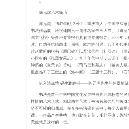
1
陈元虎艺术简历
陈元虎，1947年6月2日生，重庆市人，中国书法
书法作品展、庆祝建国六十周年名家书画大展、《道德
国文化报》等多种专业报刊具有过专题报导。2007年
片。自幼开始临颜体，后柳、欧均临习过。八十年代中
过赵孟俯的楷书《胆巴碑》以及汉代的《礼器碑》《张
小楷中的《张黑女墓志》。九十年代中期，认识了一批
钟繇的《宣示表》等帖、《司马景和墓志》《董美人墓
重点临习了王献之的《洛神赋》（玉版十三行）、《石
笔入清凉境 砚生雅静书——陈元虎先生的翰墨情缘
书法是数千年来中国文化发展中最具经典标志的民
性情的艺术形式。相比西方艺术，书法有着强烈的吸引
坚不可摧的归属感。在众多书法研究者中，每个人都用
话，与作品产生共鸣，他们勤奋刻苦，乐此不疲，陶醉
元虎就是这样的一位。