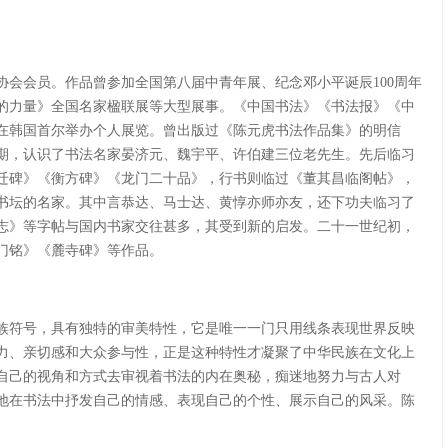
家协会会员。作品曾参加全国第八届中青年展、纪念邓小平诞辰100周年
的力量》全国名家楹联展等大型展事。《中国书法》《书法报》《中
，在韩国首尔举办个人展览。曾出版过《陈元虎书法作品集》的明信
期，认识了书法名家晏济元、魏宇平、许伯建三位老先生。先后临习
迁碑》《衡方碑》《龙门二十品》，行书则临过《董其昌临阁帖》，
书坛的名家。其中言恭达、马士达、黄惇亦师亦友，还下功夫临习了
志》等字帖与国内书家交往甚多，其受到新的启发。二十一世纪初，
门铭》《麓寺碑》等作品。
族符号，具有独特的审美特性，它是唯一一门只用线条表现世界反映
力、亲切感和大众参与性，正是这种特性才凝聚了中华民族在文化上
自己的视角和方式去审视着书法的内在奥秘，痴迷地努力与古人对
地在书法中抒发自己的情感、表现自己的个性、展示自己的风采。陈