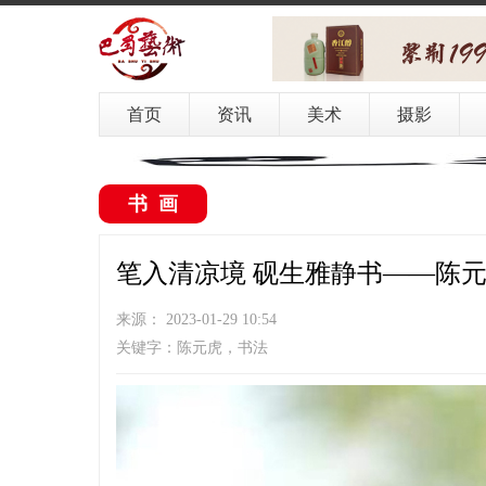
首页
资讯
美术
摄影
书画
笔入清凉境 砚生雅静书——陈
来源： 2023-01-29 10:54
关键字：陈元虎，书法