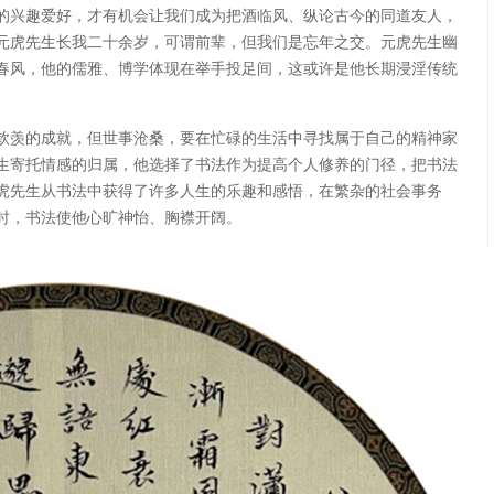
的兴趣爱好，才有机会让我们成为把酒临风、纵论古今的同道友人，
元虎先生长我二十余岁，可谓前辈，但我们是忘年之交。元虎先生幽
春风，他的儒雅、博学体现在举手投足间，这或许是他长期浸淫传统
钦羡的成就，但世事沧桑，要在忙碌的生活中寻找属于自己的精神家
生寄托情感的归属，他选择了书法作为提高个人修养的门径，把书法
虎先生从书法中获得了许多人生的乐趣和感悟，在繁杂的社会事务
时，书法使他心旷神怡、胸襟开阔。