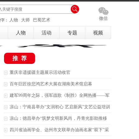
微信
人物
大师
巴蜀艺术
键字：
人物
活动
专题
视频
推荐
重庆非遗援疆主题展示活动收官
百年巨匠徐悲鸿艺术大展在湖南美术馆启幕
建军99周年之际，强军战歌《制胜》全网热播——军
歌不能只写勇敢，还要写出智慧和胜战能力
凉山：宁南县举办“文润初心 艺启新风”文艺公益培训
班
凉山：德昌举办“筑梦文明新风尚，丹青光影助推移
风易俗”主题公益展
四川省油画学会、达州市文联举办油画名家“双下”采