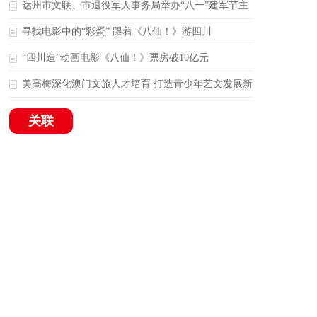
风创作作品捐赠仪式
达州市文联、市退役军人事务局举办“八一”建军节主
题联谊活动
寻找电影中的“彩蛋” 跟着《八仙！》游四川
“四川造”动画电影《八仙！》票房破10亿元
美高梅深化澳门文旅人才培育 打造青少年艺文发展新
引擎
关联