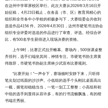
在达州中学翠屏校区举行。此次大赛从2026年3月16日开
始征稿， 4月23日截止，在各县（市、区）教育局精心的
组织和全市各中小学校的积极参与下，大赛组委会共收到
选送作品4156 件。2026年4月30日，达州市硬笔书法协会
组织专业评委对选送的作品进行了审查、评选。经综合评
比，有500名学生获得进入现场决赛的资格。
上午9时，比赛正式拉开帷幕。赛场内，500张课桌整
齐排列，选手们端坐其间，神情专注。市硬笔书协主席黄
伟致辞，市硬笔书协副主席林少武宣布比赛规则。
“比赛开始！”一声令下，赛场顿时安静下来，只听得
笔尖划过纸面的沙沙声。小低组的选手个头刚比桌面高出
一截，握笔却稳稳当当，一笔一划工工整整；小高组和初
中组的选手则显得从容许多，有的行书流畅飘逸，有的楷
书端庄秀丽。