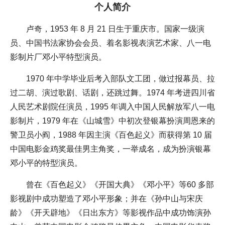
个人简介
卢奇，1953 年 8 月 21 日生于重庆市。国家一级演
员、中国书法家协会会员、着名影视表演艺术家、八一电
影制片厂邓小平特型演员。
1970 年中学毕业后考入部队文工团，做过报幕员、拉
过二胡、演过歌剧、话剧，还跳过舞。1974 年考进四川省
人民艺术剧院任演员，1995 年调入中国人民解放军八一电
影制片，1979 年在《山城雪》中初次登银幕扮演周恩来的
警卫员小阎，1988 年因主演《百色起义》而获得第 10 届
中国电影金鸡奖最佳男主角奖，一举成名，成为扮演银幕
邓小平的特型演员。
曾在《百色起义》《开国大典》《邓小平》等60 多部
影视剧中成功塑造了邓小平形象；并在《孙中山与宋庆
龄》《开天辟地》《日出东方》等影视作品中成功饰演孙