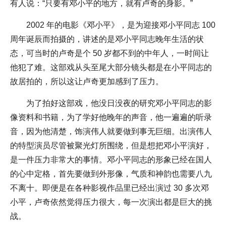
有人说：“只要有邓小平的地方，就有卢奇的身影。”
2002 年的电影《邓小平》，是为迎接邓小平同志 100
周年诞辰而拍摄的，讲述的是邓小平同志晚年生活的状
态，可当时的卢奇是个 50 岁都不到的中年人，一时间让
他犯了难。这部戏从头至尾大部分镜头都是在小平同志的
故居拍的，所以这让卢奇更加感到了压力。
为了拍好这部戏，他没日没夜的研究邓小平同志的影
像资料和书籍，为了学好他晚年的声音，他一遍遍的听录
音，因为他清楚，饰演伟人就要做到事无巨细。出演伟人
的特型演员尽管被聚光灯所围绕，但是想把邓小平演好，
是一件压力非常大的事情。邓小平同志的形象已经在国人
的心中定格，首先要做到外形像，气质和神韵也需要八九
不离十。即便是在各种影视作品里已经出演过 30 多次邓
小平，卢奇依然觉得压力很大，每一次演出都是巨大的挑
战。