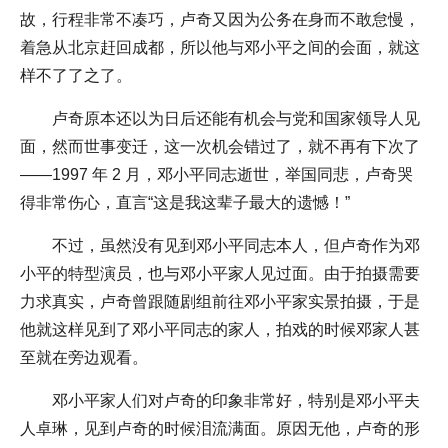
故，行程非常不凑巧，卢奇又因为公务在身而不敢怠慢，
着急从北京赶回成都，所以他与邓小平之间的会面，就这
样不了了之了。
卢奇原本还以为日后还能有机会与党和国家领导人见
面，然而世事变迁，这一次机会错过了，就不再有下次了
——1997 年 2 月，邓小平同志逝世，举国同悲，卢奇哭
得非常伤心，直言“这是我这辈子最大的遗憾！”
不过，虽然没有见到邓小平同志本人，但卢奇作为邓
小平的特型演员，也与邓小平家人见过面。由于拍摄需要
力求真实，卢奇曾跟随剧组前往邓小平家实景拍摄，于是
他就这样见到了邓小平同志的家人，拍戏的时候邓家人甚
至就在旁边观看。
邓小平家人们对卢奇的印象非常好，特别是邓小平夫
人卓琳，见到卢奇的时候泪流满面。原因无他，卢奇的形