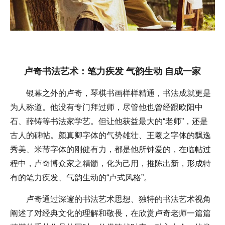
卢奇书法艺术：笔力疾发 气韵生动 自成一家
银幕之外的卢奇，琴棋书画样样精通，书法成就更是
为人称道。他没有专门拜过师，尽管他也曾经跟欧阳中
石、薛铸等书法家学艺。但让他获益最大的“老师”，还是
古人的碑帖。颜真卿字体的气势雄壮、王羲之字体的飘逸
秀美、米芾字体的刚健有力，都是他所钟爱的，在临帖过
程中，卢奇博众家之精髓，化为己用，推陈出新，形成特
有的笔力疾发、气韵生动的“卢式风格”。
卢奇通过深邃的书法艺术思想、独特的书法艺术视角
阐述了对经典文化的理解和敬畏，在欣赏卢奇老师一篇篇