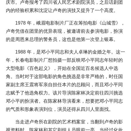
庆市。卢奇报考了四川省人民艺术剧院演员，之后话剧团
内的经验积累和沈淀让卢奇的演技又提升了一个高度。
1978 年，峨眉电影制片厂正在筹拍电影《山城雪》，
卢奇凭借在团里的优异表现，被邀请前去参演电影，扮演
的是周恩来总理的警务员，这也是他第一次登上银幕。
1988 年，是邓小平同志和夫人卓琳的金婚之年。这一
年，长春电影制片厂想拍摄一部反映邓小平同志年轻时的
大型电影《百色起义》，开始在全国近百名候选人中选
角。当时对于这部电影的角色挑选是非常严格的，时任国
家副主席王震将军亲自担任本片的总顾问，而且邓小平同
志赋予了他选角权力。该片导演陈家林决定前往四川挑选
邓小平的扮演者。在陈家林导演看来，想要把邓小平同志
的气质和形象表演到位，演员还得从四川人里面找。
当走进卢奇所在剧院的艺术档案室，当翻到卢奇的影
视资料时，陈家林和其它剧组人员眼前一亮。当经过化妆