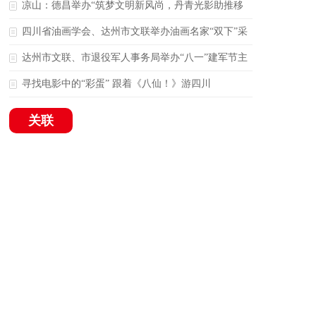
班
凉山：德昌举办“筑梦文明新风尚，丹青光影助推移
风易俗”主题公益展
四川省油画学会、达州市文联举办油画名家“双下”采
风创作作品捐赠仪式
达州市文联、市退役军人事务局举办“八一”建军节主
题联谊活动
寻找电影中的“彩蛋” 跟着《八仙！》游四川
关联