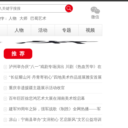
微信
人物
大师
巴蜀艺术
键字：
人物
活动
专题
视频
推荐
泸州举办庆“八一”戏剧专场演出 川剧《热血芳华》在
江阳艺术宫上演
“长征耀山河·丹青寄初心”四地美术作品巡展雅安首展
启幕
重庆非遗援疆主题展示活动收官
百年巨匠徐悲鸿艺术大展在湖南美术馆启幕
建军99周年之际，强军战歌《制胜》全网热播——军
歌不能只写勇敢，还要写出智慧和胜战能力
凉山：宁南县举办“文润初心 艺启新风”文艺公益培训